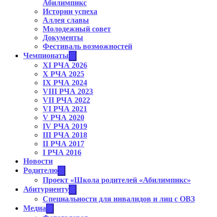
Абилимпикс
Истории успеха
Аллея славы
Молодежный совет
Документы
Фестиваль возможностей
Чемпионаты
XI РЧА 2026
X РЧА 2025
IX РЧА 2024
VIII РЧА 2023
VII РЧА 2022
VI РЧА 2021
V РЧА 2020
IV РЧА 2019
III РЧА 2018
II РЧА 2017
I РЧА 2016
Новости
Родителю
Проект «Школа родителей «Абилимпикс»
Абитуриенту
Cпециальности для инвалидов и лиц с ОВЗ
Медиа