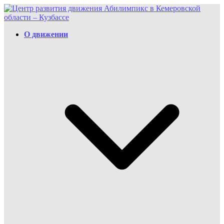
Перейти
к
содержимому
О движении