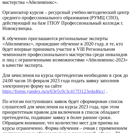
мастерства «Абилимпикс».
Организатор курсов – ресурсный учебно-методический центр
среднего профессионального образования (РУМЦ СПО),
действующий на базе ГПОУ Профессиональный колледж г.
Новокузнецка.
К обучению приглашаются региональные эксперты
«Абилимпикс», прошедшие обучение в 2020 году, и те, кто
будет впервые принимать участие в VIII Региональном
чемпионате профессионального мастерства среди инвалидов
и лиц с ограниченными возможностями «Абилимпикс-2023»
в качестве эксперта.
Для зачисления на курсы претендентам необходимо в срок до
24:00 часов 16 февраля 2023 года подать заявку заполнив
электронную форму на сайте
https://forms.yandex.ru/u/63e5c0c3c417f3123eda46cc/
.
По итогам поступивших заявок будет сформирован список
слушателей для зачисления на курсы 2023 года, при этом
приоритетным правом для включения в список обладают
претенденты, подавшие заявку в более ранние сроки.
Обращаем внимание, что количество мест для приема на
курсы ограниченно. Форма обучения – очная с применением