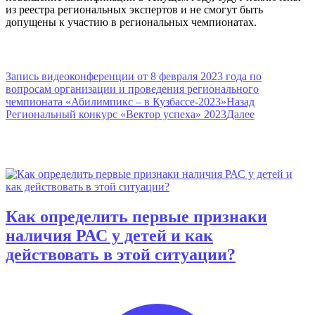
из реестра региональных экспертов и не смогут быть
допущены к участию в региональных чемпионатах.
Пресс-центр
Навигация
Запись видеоконференции от 8 февраля 2023 года по
вопросам организации и проведения регионального
по
чемпионата «Абилимпикс – в Кузбассе-2023»
Назад
записям
Региональный конкурс «Вектор успеха» 2023
Далее
Вам также понравится
Как определить первые признаки
наличия РАС у детей и как
действовать в этой ситуации?
Опубликовано
автором