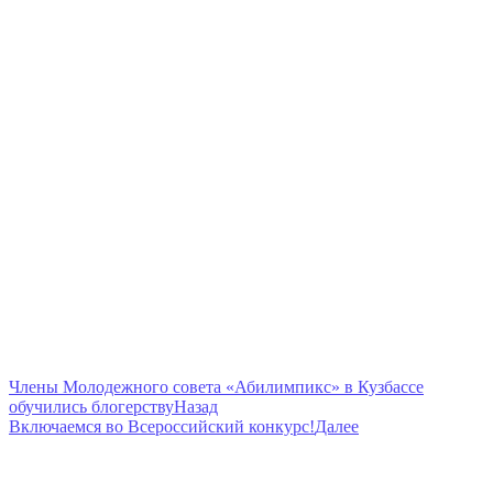
Пресс-центр
Навигация
Члены Молодежного совета «Абилимпикс» в Кузбассе
обучились блогерству
Назад
по
Включаемся во Всероссийский конкурс!
Далее
записям
Вам также понравится