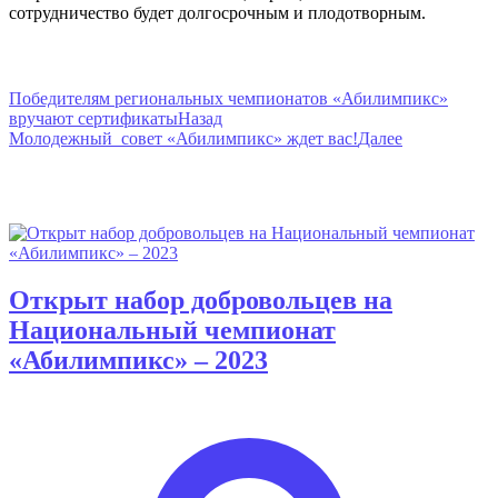
сотрудничество будет долгосрочным и плодотворным.
Пресс-центр
Навигация
Победителям региональных чемпионатов «Абилимпикс»
вручают сертификаты
Назад
по
Молодежный совет «Абилимпикс» ждет вас!
Далее
записям
Вам также понравится
Открыт набор добровольцев на
Национальный чемпионат
«Абилимпикс» – 2023
Опубликовано
автором