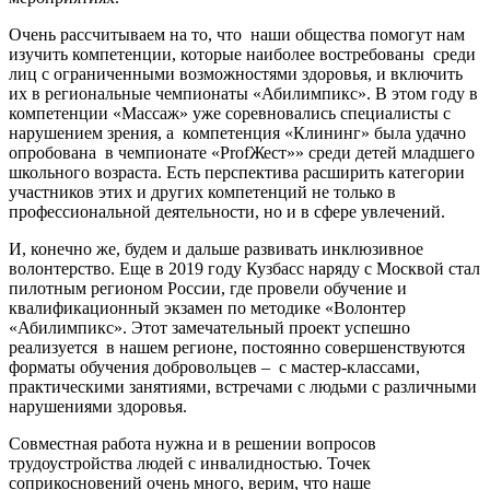
Очень рассчитываем на то, что наши общества помогут нам
изучить компетенции, которые наиболее востребованы среди
лиц с ограниченными возможностями здоровья, и включить
их в региональные чемпионаты «Абилимпикс». В этом году в
компетенции «Массаж» уже соревновались специалисты с
нарушением зрения, а компетенция «Клининг» была удачно
опробована в чемпионате «ProfЖест»» среди детей младшего
школьного возраста. Есть перспектива расширить категории
участников этих и других компетенций не только в
профессиональной деятельности, но и в сфере увлечений.
И, конечно же, будем и дальше развивать инклюзивное
волонтерство. Еще в 2019 году Кузбасс наряду с Москвой стал
пилотным регионом России, где провели обучение и
квалификационный экзамен по методике «Волонтер
«Абилимпикс». Этот замечательный проект успешно
реализуется в нашем регионе, постоянно совершенствуются
форматы обучения добровольцев – с мастер-классами,
практическими занятиями, встречами с людьми с различными
нарушениями здоровья.
Совместная работа нужна и в решении вопросов
трудоустройства людей с инвалидностью. Точек
соприкосновений очень много, верим, что наше